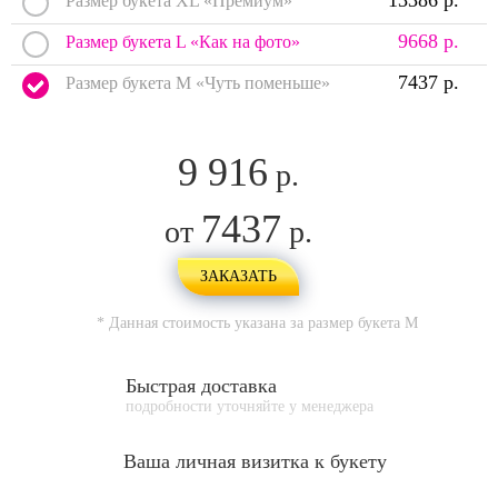
13386 р.
Размер букета XL «Премиум»
9668 р.
Размер букета L «Как на фото»
7437 р.
Размер букета M «Чуть поменьше»
9 916
р.
7437
от
р.
ЗАКАЗАТЬ
* Данная стоимость указана за размер букета
M
Быстрая доставка
подробности уточняйте у менеджера
Ваша личная
визитка к букету