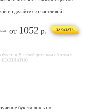
кой и сделайте ее счастливой!
1052
от
р.
ЗАКАЗАТЬ
 букет, и Вы сообщите нам об этом в
его БЕСПЛАТНО!
ручение букета лишь по