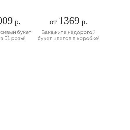
009
1369
р.
от
р.
асивый букет
Закажите недорогой
з 51 розы!
букет цветов в коробке!