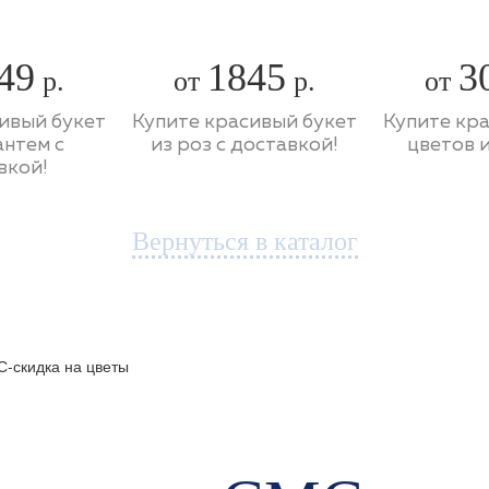
49
1845
3
р.
от
р.
от
ивый букет
Купите красивый букет
Купите кр
антем с
из роз с доставкой!
цветов и
вкой!
Вернуться в каталог